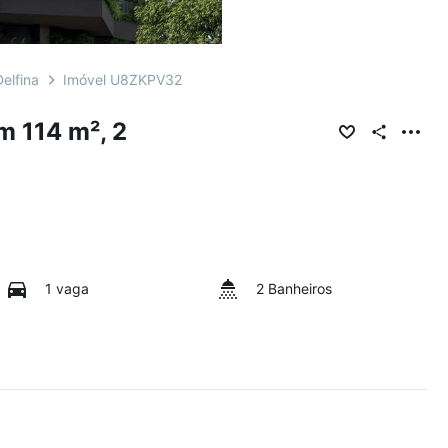
elfina
Imóvel U8ZKPV32
m 114 m², 2
1 vaga
2 Banheiros