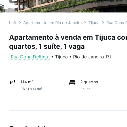
Loft
Apartamento em Rio de Janeiro
Tijuca
Rua Dona D
Apartamento à venda em Tijuca co
quartos, 1 suíte, 1 vaga
Rua Dona Delfina
•
Tijuca
•
Rio de Janeiro
-
RJ
114 m²
2 quartos
R$ 11.893 /m²
1 suíte