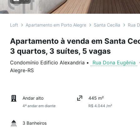
Loft
Apartamento em Porto Alegre
Santa Cecília
Rua D
Apartamento à venda em Santa Cec
3 quartos, 3 suítes, 5 vagas
Condomínio Edificio Alexandria
•
Rua Dona Eugênia
Alegre
-
RS
Andar alto
445 m²
4º andar em diante
R$ 4.044 /m²
3 Banheiros