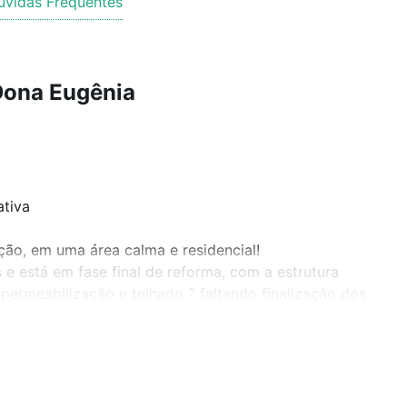
úvidas Frequentes
Dona Eugênia
ativa
ção, em uma área calma e residencial!
 e está em fase final de reforma, com a estrutura
 impermeabilização e telhado ? faltando finalização dos
o proprietário opte por seguir com a obra conforme o