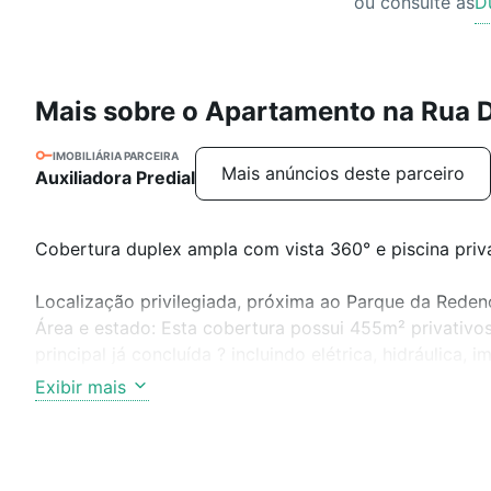
ou consulte as
D
Mais sobre o Apartamento na Rua 
IMOBILIÁRIA PARCEIRA
Mais anúncios deste parceiro
Auxiliadora Predial
Cobertura duplex ampla com vista 360° e piscina priv
Localização privilegiada, próxima ao Parque da Reden
Área e estado: Esta cobertura possui 455m² privativos
principal já concluída ? incluindo elétrica, hidráulica,
acabamentos e alguns itens de instalação.
Exibir mais
A previsão de conclusão é de até 3 meses, caso o nov
projeto atual.
Características: