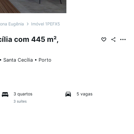
ona Eugênia
Imóvel 1PEFX5
ília com 445 m²,
•
Santa Cecília
•
Porto
3 quartos
5 vagas
3 suítes