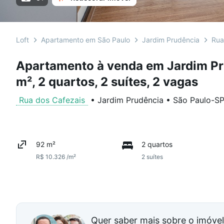
Loft
Apartamento em São Paulo
Jardim Prudência
Rua
Apartamento à venda em Jardim P
m², 2 quartos, 2 suítes, 2 vagas
Rua dos Cafezais
•
Jardim Prudência
•
São Paulo
-
S
92 m²
2 quartos
R$ 10.326 /m²
2 suítes
Quer saber mais sobre o imóve