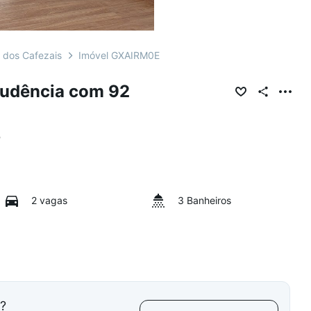
 dos Cafezais
Imóvel GXAIRM0E
rudência com 92
P
2 vagas
3 Banheiros
l?