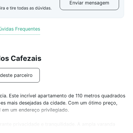
Enviar mensagem
ra e tire todas as dúvidas.
úvidas Frequentes
dos Cafezais
deste parceiro
ia. Este incrível apartamento de 110 metros quadrados
iões mais desejadas da cidade. Com um ótimo preço,
l em um endereço privilegiado.
ante privacidade e tranquilidade. A ampla varanda
 e familiares. A cozinha planejada e a área de serviço