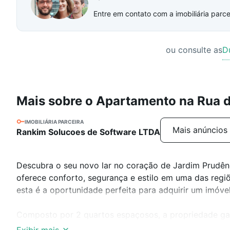
Entre em contato com a imobiliária parcei
ou consulte as
D
Mais sobre o Apartamento na Rua 
IMOBILIÁRIA PARCEIRA
Mais anúncios 
Rankim Solucoes de Software LTDA
Descubra o seu novo lar no coração de Jardim Prudênc
oferece conforto, segurança e estilo em uma das reg
esta é a oportunidade perfeita para adquirir um imóve
Composto por 2 quartos espaçosos, a propriedade gar
gourmet é perfeita para momentos de lazer com amigos