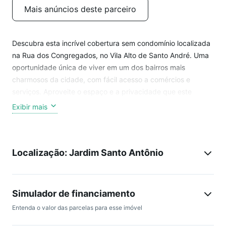
Mais anúncios deste parceiro
Descubra esta incrível cobertura sem condomínio localizada
na Rua dos Congregados, no Vila Alto de Santo André. Uma
oportunidade única de viver em um dos bairros mais
charmosos da cidade, com fácil acesso a comércios e
serviços. Aproveite o espaço e a privacidade que este
imóvel oferece. Ideal para quem busca conforto e
Exibir mais
praticidade em um só lugar. Agende uma visita e venha
conhecer seu novo lar!
Localização: Jardim Santo Antônio
Simulador de financiamento
Entenda o valor das parcelas para esse imóvel