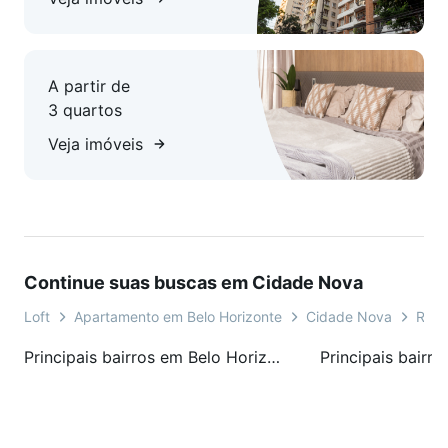
"Fotos meramente ilustrativas"
*A tabela tem validade de 30 dias, podendo sofrer
A partir de
alterações sem aviso prévio;
3 quartos
*Reajuste mensal pelo INCC/DI.
Veja imóveis
"Agende sua visita. Os preços e informações poderão sofrer
mudanças sem aviso prévio. Portanto solicitamos a
confirmação."
Continue suas buscas em Cidade Nova
Loft
Apartamento em Belo Horizonte
Cidade Nova
Rua 
Principais bairros em Belo Horizonte, MG