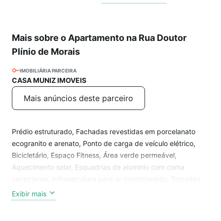
Mais sobre o Apartamento na Rua Doutor
Plínio de Morais
IMOBILIÁRIA PARCEIRA
CASA MUNIZ IMOVEIS
Mais anúncios deste parceiro
Prédio estruturado, Fachadas revestidas em porcelanato
ecogranito e arenato, Ponto de carga de veículo elétrico,
Bicicletário, Espaço Fitness, Área verde permeável,
Aquecimento solar, Esquadrias de alumínio com coma
venezianas, Infraestrutura para ar condicionado, Tomadas
USB, Fechaduras biométricas.
Exibir mais
Apartamento composto de;