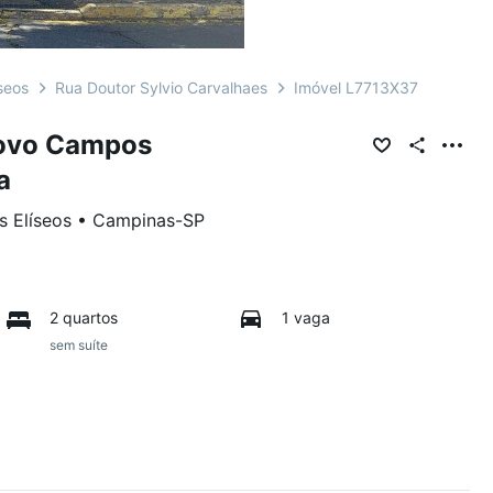
seos
Rua Doutor Sylvio Carvalhaes
Imóvel L7713X37
Novo Campos
a
 Elíseos
•
Campinas
-
SP
2 quartos
1 vaga
sem suíte