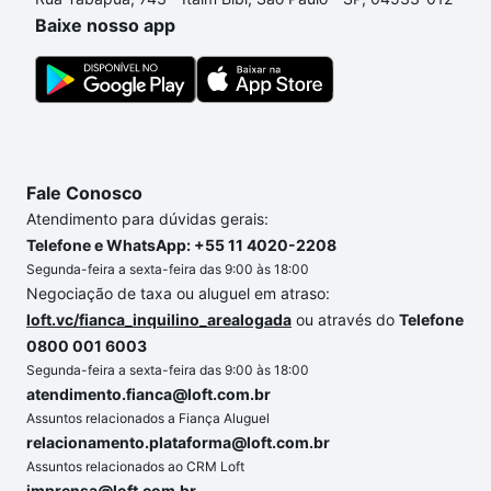
portal
quanto custa comprar um apartamento
e
Baixe nosso app
conte com a gente para comprar o imóvel dos seus
sonhos com segurança e conforto. Loft, com você
até as chaves.
Fale Conosco
Atendimento para dúvidas gerais:
Telefone e WhatsApp: +55 11 4020-2208
Segunda-feira a sexta-feira das 9:00 às 18:00
Negociação de taxa ou aluguel em atraso:
loft.vc/fianca_inquilino_arealogada
ou através do
Telefone
0800 001 6003
Segunda-feira a sexta-feira das 9:00 às 18:00
atendimento.fianca@loft.com.br
Assuntos relacionados a Fiança Aluguel
relacionamento.plataforma@loft.com.br
Assuntos relacionados ao CRM Loft
imprensa@loft.com.br