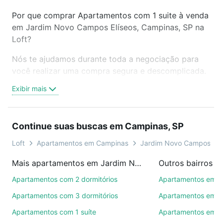
Por que comprar Apartamentos com 1 suite à venda
em Jardim Novo Campos Elíseos, Campinas, SP na
Loft?
Nós te ajudamos durante toda a negociação para
você realizar uma compra segura e descomplicada.
Seja em um bairro mais residencial ou perto do
Exibir mais
trabalho e do metrô, aqui você vai encontrar a
oferta ideal de Apartamentos com 1 suite à venda
em Jardim Novo Campos Elíseos, Campinas, SP
Continue suas buscas em Campinas, SP
para conquistar seu sonho. Agende uma visita
presencial ou por videochamada, é grátis, sem
Loft
Apartamentos em Campinas
Jardim Novo Campos Elí
compromisso e você ainda conta com mais de 46
Mais apartamentos em Jardim Novo Campos Elíseos
Outros bairros 
mil corretores e imobiliárias te ajudando na compra,
venda ou troca de imóveis.
Apartamentos com 2 dormitórios
Apartamentos em C
Apartamentos com 3 dormitórios
Apartamentos em 
Como escolher um imóvel?
Apartamentos com 1 suíte
Apartamentos em 
Use barra de busca no topo para pesquisar por