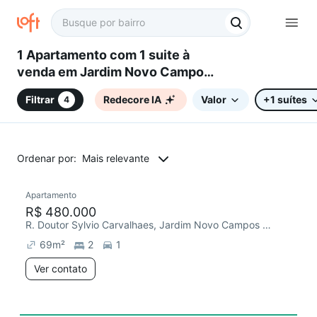
1 Apartamento com 1 suite à
venda em Jardim Novo Campos
Elíseos, Campinas, SP
Filtrar
Redecore IA
Valor
+1 suítes
4
Ordenar por:
Mais relevante
Apartamento
Chegou este mês
R$ 480.000
R. Doutor Sylvio Carvalhaes, Jardim Novo Campos Elíseos
69
m²
2
1
Ver contato