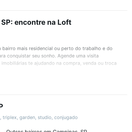
SP: encontre na Loft
airro mais residencial ou perto do trabalho e do
ra conquistar seu sonho. Agende uma visita
imobiliárias te ajudando na compra, venda ou troca
r os filtros como quantidade de quartos, suítes, com
demia, salão de festas ou área verde e encontrar
P
 triplex, garden, studio, conjugado
Outros bairros em Campinas, SP