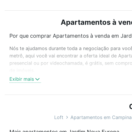
Apartamentos à vend
Por que comprar Apartamentos à venda em Jard
Nós te ajudamos durante toda a negociação para você 
metrô, aqui você vai encontrar a oferta ideal de Apa
presencial ou por videochamada, é grátis, sem compro
de imóveis.
Exibir mais
Como escolher um imóvel?
Use barra de busca no topo para pesquisar por ruas, 
ou sem vaga de garagem para combinar perfeitamente 
Apartamentos à venda em Jardim Nova Europa, Campina
Loft
Apartamentos em Campina
Qual o preço de Apartamentos à venda em Jard
Mais apartamentos em Jardim Nova Europa