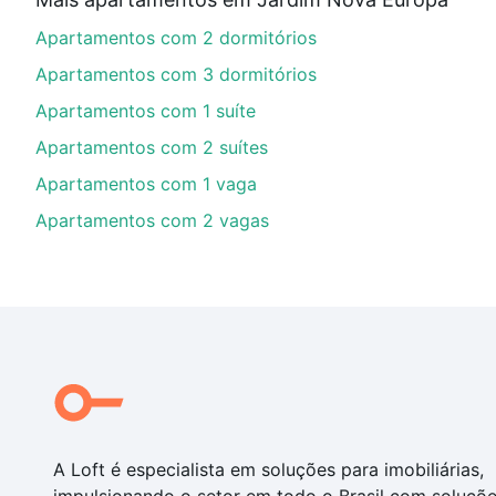
Aqui na Loft temos a oferta ideal para você, com Ap
Apartamentos com 2 dormitórios
financiamento imobiliário as parcelas podem se adeq
portal
quanto custa comprar um apartamento
e conte
Apartamentos com 3 dormitórios
Apartamentos com 1 suíte
Apartamentos com 2 suítes
Apartamentos com 1 vaga
Apartamentos com 2 vagas
A Loft é especialista em soluções para imobiliárias,