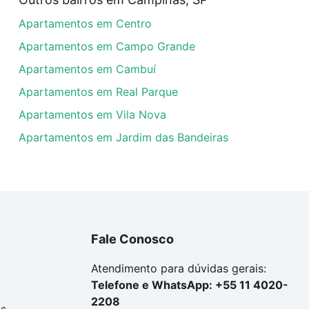
artamentos à venda em Jardim Nova Europa, Campinas, SP 
Apartamentos em Centro
uar ao seu orçamento. Se ainda tem alguma dúvida dos cus
 com a gente para comprar o imóvel dos seus sonhos com s
Apartamentos em Campo Grande
Apartamentos em Cambuí
Apartamentos em Real Parque
Apartamentos em Vila Nova
Apartamentos em Jardim das Bandeiras
Fale Conosco
Atendimento para dúvidas gerais:
Telefone e WhatsApp: +55 11 4020-
2208