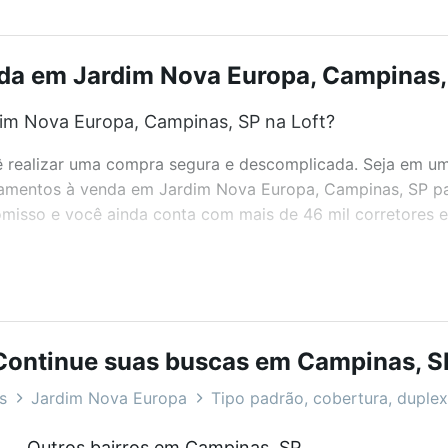
a em Jardim Nova Europa, Campinas, 
im Nova Europa, Campinas, SP na Loft?
realizar uma compra segura e descomplicada. Seja em um b
rtamentos à venda em Jardim Nova Europa, Campinas, SP pa
misso e você ainda conta com mais de 46 mil corretores e 
bairros e até condomínios favoritos. Você também pode usa
com o preço, metragem e comodidades, como piscina, aca
Continue suas buscas em Campinas, S
s, SP ideal para você na Loft.
s
Jardim Nova Europa
Tipo padrão, cobertura, duplex,
im Nova Europa, Campinas, SP?
Outros bairros em Campinas, SP