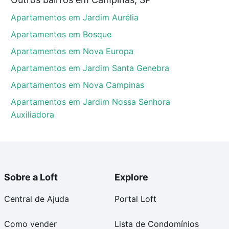
que custam a partir de R$ 0 e com nossas opções de
Apartamentos em Jardim Aurélia
tos envolvidos no processo de compra, veja em nosso
egurança e conforto. Loft, com você até as chaves.
Apartamentos em Bosque
Apartamentos em Nova Europa
Apartamentos em Jardim Santa Genebra
Apartamentos em Nova Campinas
Apartamentos em Jardim Nossa Senhora
Auxiliadora
Sobre a Loft
Explore
Central de Ajuda
Portal Loft
Como vender
Lista de Condomínios