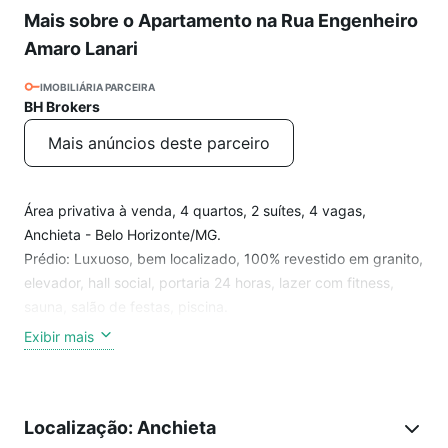
Mais sobre o Apartamento na Rua Engenheiro
Amaro Lanari
IMOBILIÁRIA PARCEIRA
BH Brokers
Mais anúncios deste parceiro
Área privativa à venda, 4 quartos, 2 suítes, 4 vagas,
Anchieta - Belo Horizonte/MG.
Prédio: Luxuoso, bem localizado, 100% revestido em granito,
elevador, hall social, portaria 24 horas, lazer com fitness,
sauna, salão de festas, piscina.
Exibir mais
Apto: Ótimo apartamento com salão para 03 ambientes (piso
em mármore), lavabo, varandão, 04 quartos com armários,
02 suítes e banho social (montados), ampla cozinha em
Localização: Anchieta
granito com armários, área de serviços, dce, e duas áreas