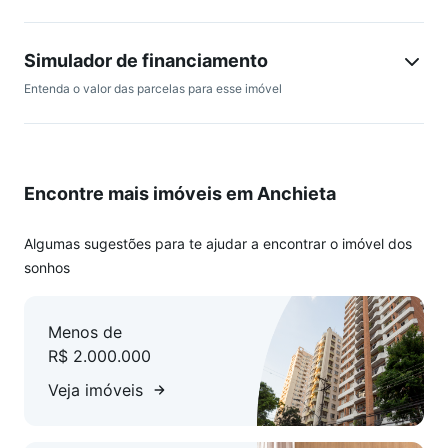
privativas com espaço gourmet.
Os preços e informações poderão sofrer mudanças sem
Simulador de financiamento
aviso prévio. Por este motivo, solicitamos a confirmação.
Entenda o valor das parcelas para esse imóvel
As fotos/imagens podem ser meramente ilustrativas, sendo
que o mobiliário ou estado do imóvel deverá ser constatado
no ato da visita ao mesmo.
Encontre mais imóveis em Anchieta
Algumas sugestões para te ajudar a encontrar o imóvel dos
sonhos
Menos de
R$ 2.000.000
Veja imóveis