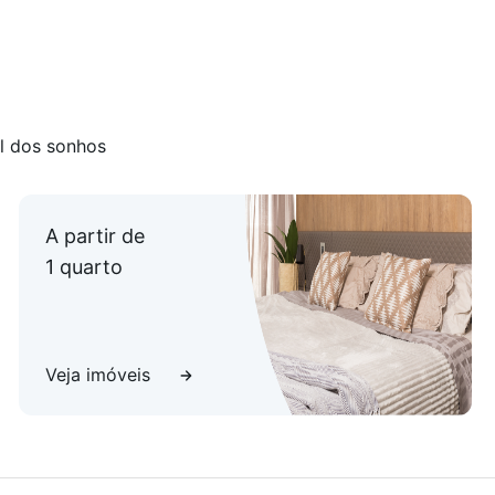
ortáveis sendo a máster com closet, cozinha espaçosa e
l dos sonhos
ortáveis sendo a máster com closet, cozinha espaçosa e
A partir de
1 quarto
Veja imóveis