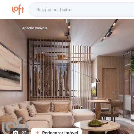
22
Redecorar imóvel