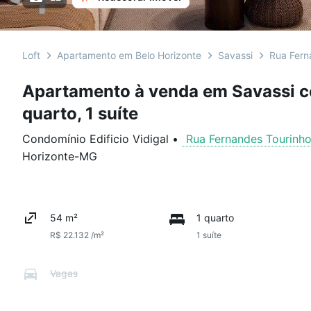
Loft
Apartamento em Belo Horizonte
Savassi
Rua Fern
Apartamento à venda em Savassi c
quarto, 1 suíte
Condomínio Edificio Vidigal
•
Rua Fernandes Tourinh
Horizonte
-
MG
54 m²
1 quarto
R$ 22.132 /m²
1 suíte
Vagas