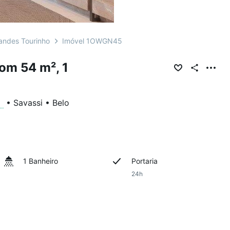
andes Tourinho
Imóvel 1OWGN45
om 54 m², 1
o
•
Savassi
•
Belo
1 Banheiro
Portaria
24h