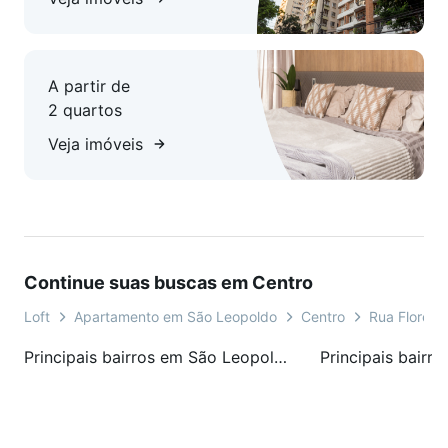
e fácil acesso a todos os serviços e comércios da região
central.
A partir de
Localização: Centro de São Leopoldo ? perto de tudo que
2 quartos
você precisa!
Veja imóveis
Agende sua visita com Eliane Santos conteúdo removido e
venha conhecer pessoalmente esse espaço incrível!
Continue suas buscas em Centro
Loft
Apartamento em São Leopoldo
Centro
Rua Flores 
Principais bairros em São Leopoldo, RS