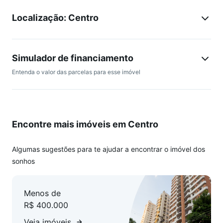
2 dormitórios amplos
Localização: Centro
Cozinha separada
Banheiro social
Simulador de financiamento
Entenda o valor das parcelas para esse imóvel
Área de serviço espaçosa
Garden privativo no segundo pavimento
Encontre mais imóveis em Centro
Sacada conteúdo removidoal
Apartamento de frente
Algumas sugestões para te ajudar a encontrar o imóvel dos
sonhos
1 vaga de garagem coberta
Menos de
Prédio com elevador
R$ 400.000
Ideal para quem busca viver com tranquilidade, praticidade
Veja imóveis