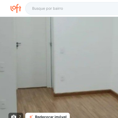
7
Redecorar imóvel