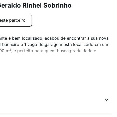
eraldo Rinhel Sobrinho
este parceiro
te e bem localizado, acabou de encontrar a sua nova
 1 banheiro e 1 vaga de garagem está localizado em um
0 m², é perfeito para quem busca praticidade e
acabamentos de alta qualidade e uma decoração
uminados, proporcionando um ambiente agradável e
para reunir a família e os amigos.
ada, próxima a escolas, supermercados, farmácias e com
rtamento dos seus sonhos! Estamos ansiosos para te