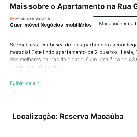
Mais sobre o Apartamento na Rua G
IMOBILIÁRIA PARCEIRA
Mais anúncios d
Quer Imóvel Negócios Imobiliários
Se você está em busca de um apartamento aconchegan
moradia! Este lindo apartamento de 2 quartos, 1 sala,
dos melhores bairros da cidade. Com uma área de 43,0
conforto no dia a dia.
O imóvel foi recentemente reformado, contando com 
Exibir mais
moderna e elegante. Os quartos são amplos e bem il
acolhedor. A sala é espaçosa e aconchegante, perfeita 
Além disso, a localização do apartamento é privilegi
Localização: Reserva Macaúba
fácil acesso a transporte público.
Não perca esta oportunidade única de adquirir o apa