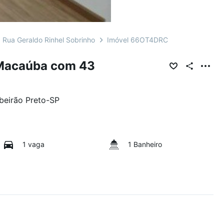
Rua Geraldo Rinhel Sobrinho
Imóvel 66OT4DRC
 Macaúba com 43
beirão Preto
-
SP
1 vaga
1 Banheiro