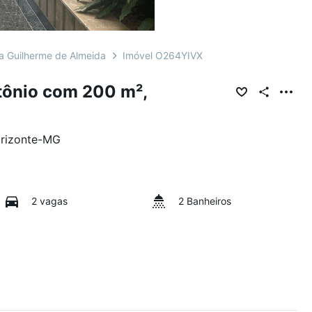
a Guilherme de Almeida
Imóvel O264YIVX
tônio com 200 m²,
rizonte
-
MG
2 vagas
2 Banheiros