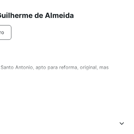
Guilherme de Almeida
ro
anto Antonio, apto para reforma, original, mas
scoberta.
uito bem conservadas, porteiro noturno.