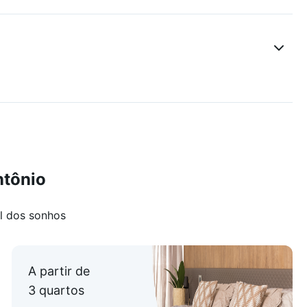
comércio e serviços, este apartamento é uma excelente
ntônio
l dos sonhos
A partir de
3 quartos