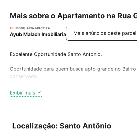
Mais sobre o Apartamento na Rua 
IMOBILIÁRIA PARCEIRA
Mais anúncios deste parcei
Ayub Malach Imobiliaria
Excelente Oportunidade Santo Antonio.
Oportunidade para quem busca apto grande no Bairro S
conservado.
São 3 quartos e uma suite,
Exibir mais
Varanda incorporada a sala
Cozinha ampla,
Area de serviço com DCE, bem claro e arejado.
2 vagas de garagem, sendo 1 coberta e outra semi de
Localização: Santo Antônio
Prédio com fachada e acabamento das áreas comuns m