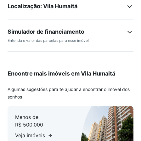
Localização: Vila Humaitá
A localização proporciona fácil acesso a diversas facilidades
da região como o shopping, fácil acesso ao rodoanel, linhas
de transporte público e comércios locais.
Simulador de financiamento
Agende a sua visita agora mesmo!
Entenda o valor das parcelas para esse imóvel
Encontre mais imóveis em Vila Humaitá
Algumas sugestões para te ajudar a encontrar o imóvel dos
sonhos
Menos de
R$ 500.000
Veja imóveis