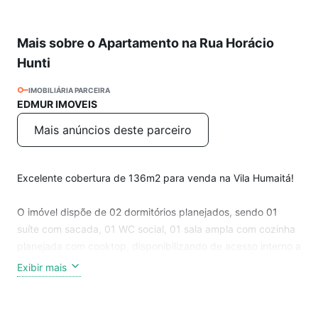
Mais sobre o Apartamento na Rua Horácio
Hunti
IMOBILIÁRIA PARCEIRA
EDMUR IMOVEIS
Mais anúncios deste parceiro
Excelente cobertura de 136m2 para venda na Vila Humaitá!
O imóvel dispõe de 02 dormitórios planejados, sendo 01
suíte com sacada, 01 WC social, 01 sala ampla com cozinha
planejada com cooktop, disponibilizando de acesso interno a
cobertura parcialmente coberta com área gourmet contendo
Exibir mais
churrasqueira e fechamento de vidro. Além de disponibilizar
de 01 vaga de garagem.