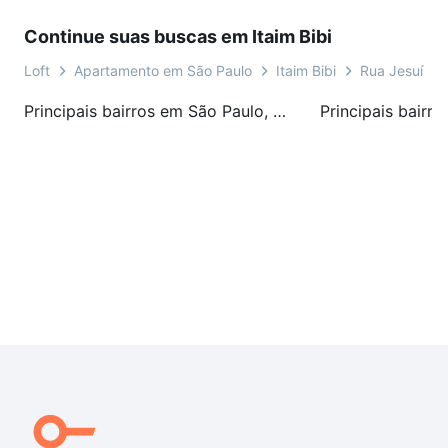
Continue suas buscas em Itaim Bibi
Resumo comercial
Endereço estratégico no Itaim Bibi com ampla oferta de
Loft
Apartamento em São Paulo
Itaim Bibi
Rua Jesuíno 
hospitais, serviços, restaurantes e opções de lazer a pé,
ideal para quem busca praticidade e proximidade ao polo
Principais bairros em São Paulo, SP
corporativo.