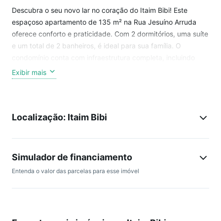
Descubra o seu novo lar no coração do Itaim Bibi! Este
espaçoso apartamento de 135 m² na Rua Jesuíno Arruda
oferece conforto e praticidade. Com 2 dormitórios, uma suíte
e um total de 2 banheiros, é ideal para sua família. O
condomínio conta com infraestrutura completa, incluindo
jardim e salão de festas, além de um zelador sempre à
Exibir mais
disposição. A localização privilegiada permite fácil acesso a
diversas opções de comércio, restaurantes e lazer na
vibrante São Paulo. Não perca a oportunidade de viver em
Localização: Itaim Bibi
um dos bairros mais desejados da cidade!
Público-alvo
Voltado para profissionais e pequenas famílias que
Simulador de financiamento
trabalham na região, buscando moradia com fácil
Entenda o valor das parcelas para esse imóvel
deslocamento para escritórios e serviços.
Hospitais
Hospital Vila Nova Star a aproximadamente 970 m (cerca de