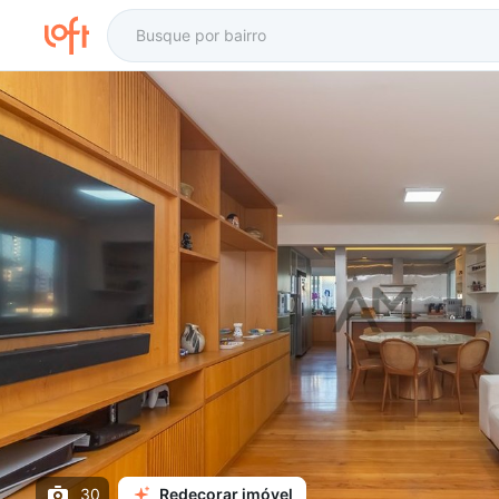
30
Redecorar imóvel