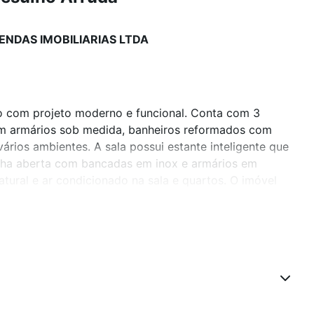
ENDAS IMOBILIARIAS LTDA
o com projeto moderno e funcional. Conta com 3
om armários sob medida, banheiros reformados com
rios ambientes. A sala possui estante inteligente que
nha aberta com bancadas em inox e armários em
tural e ar condicionado na sala e quartos. O imóvel
e festas. Localização privilegiada no Itaim, próximo a
rviços. Preço e disponibilidade do imóvel sujeitos a