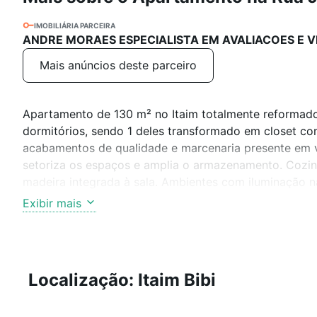
IMOBILIÁRIA PARCEIRA
ANDRE MORAES ESPECIALISTA EM AVALIACOES E V
Mais anúncios deste parceiro
Apartamento de 130 m² no Itaim totalmente reformad
dormitórios, sendo 1 deles transformado em closet c
acabamentos de qualidade e marcenaria presente em vá
setoriza os espaços e amplia o armazenamento. Cozi
madeira integrada à sala. Ambientes com iluminação na
dispõe de 1 vaga de garagem. O prédio oferece salão d
Exibir mais
restaurantes, bares, cafés e ampla infraestrutura de se
alteração sem aviso prévio.
Localização: Itaim Bibi