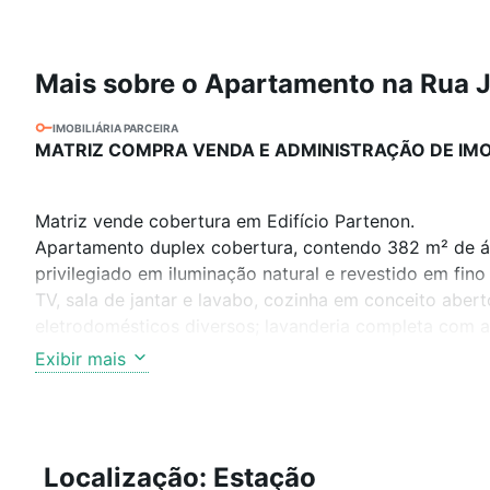
Mais sobre o Apartamento na Rua J
IMOBILIÁRIA PARCEIRA
MATRIZ COMPRA VENDA E ADMINISTRAÇÃO DE IMO
Matriz vende cobertura em Edifício Partenon.
Apartamento duplex cobertura, contendo 382 m² de ár
privilegiado em iluminação natural e revestido em fi
TV, sala de jantar e lavabo, cozinha em conceito aber
eletrodomésticos diversos; lavanderia completa com a
Ainda no piso da cobertura, encontra-se ótima área de
Exibir mais
privativa de aquecimento duplo: a gás e aquecedor sola
No andar inferior encontra-se living com lavabo, home
cobertura. É constituído de uma suíte master com saca
planejados em todos os ambientes.
Localização: Estação
Rico projeto luminotécnico proporciona uma iluminaç