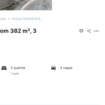
ncar
Imóvel QOR2D2UA
om 382 m², 3
3 quartos
4 vagas
1 suíte