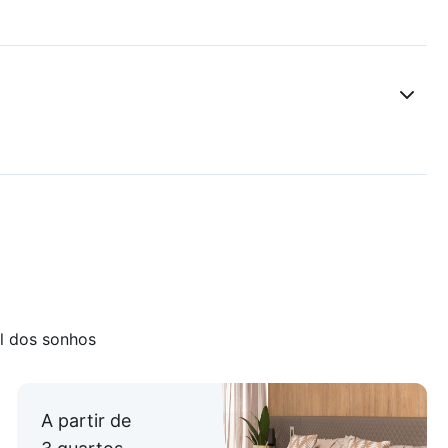
o garagens.
avabos, cozinha e academia. Piscina de uso comum com
as.
cial.
l dos sonhos
A partir de