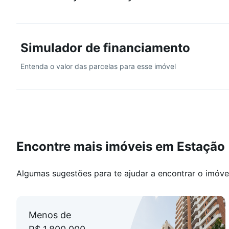
decoração impecável. O apartamento dispõe de quatr
Área comum contém: sala de estar, salão de festas, l
grande espaço externo anexo e sauna. Portaria 24 hor
Simulador de financiamento
Ótima localização, próximo a toda infraestrutura comer
Entenda o valor das parcelas para esse imóvel
Encontre mais imóveis em Estação
Algumas sugestões para te ajudar a encontrar o imóve
Menos de