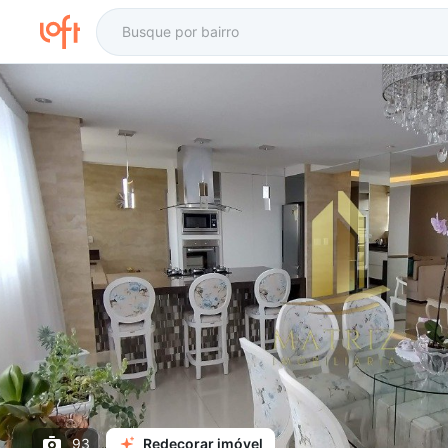
93
Redecorar imóvel