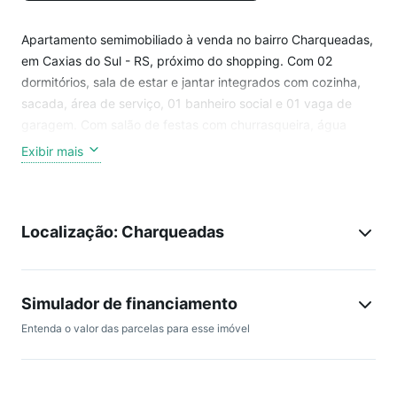
Apartamento semimobiliado à venda no bairro Charqueadas,
em Caxias do Sul - RS, próximo do shopping. Com 02
dormitórios, sala de estar e jantar integrados com cozinha,
sacada, área de serviço, 01 banheiro social e 01 vaga de
garagem. Com salão de festas com churrasqueira, água
quente, gás central, hidrômetros individuais, esquadrias em
Exibir mais
alumínio, sacada e excelente posição solar.
Residencial com salão de festas e sem elevador.
Localização: Charqueadas
Agende sua visita!!.
Simulador de financiamento
Entenda o valor das parcelas para esse imóvel