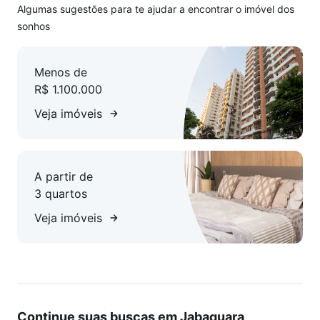
de vista, mas sempre à mão.
Algumas sugestões para te ajudar a encontrar o imóvel dos
sonhos
Essa cobertura combina praticidade e conforto em um
ambiente elegante, com charme e a liberdade, perfeito para
Menos de
quem valoriza espaço e funcionalidade.
R$ 1.100.000
Veja imóveis
A partir de
3 quartos
Veja imóveis
Continue suas buscas em Jabaquara