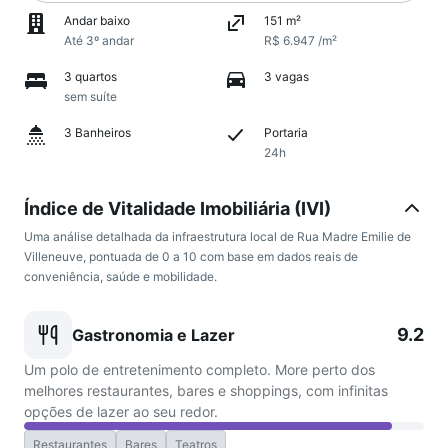
Andar baixo
151 m²
Até 3º andar
R$ 6.947 /m²
3 quartos
3 vagas
sem suíte
3 Banheiros
Portaria
24h
Índice de Vitalidade Imobiliária (IVI)
Uma análise detalhada da infraestrutura local de Rua Madre Emilie de
Villeneuve, pontuada de 0 a 10 com base em dados reais de
conveniência, saúde e mobilidade.
9.2
Gastronomia e Lazer
Um polo de entretenimento completo. More perto dos
melhores restaurantes, bares e shoppings, com infinitas
opções de lazer ao seu redor.
Restaurantes
Bares
Teatros