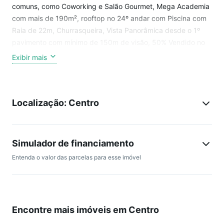
comuns, como Coworking e Salão Gourmet, Mega Academia
com mais de 190m², rooftop no 24º andar com Piscina com
Raia de 22m, Churrasqueira, Vista Panorâmica desde o 1º
pavimento com mínimo de 150m de visão, 50% Vendido no
Dia do Lançamento. Preço e disponibilidade do imóvel
Exibir mais
sujeitos a alteração sem aviso prévio.
Localização: Centro
Simulador de financiamento
Entenda o valor das parcelas para esse imóvel
Encontre mais imóveis em Centro