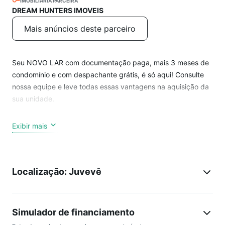
IMOBILIÁRIA PARCEIRA
DREAM HUNTERS IMOVEIS
Mais anúncios deste parceiro
Seu NOVO LAR com documentação paga, mais 3 meses de
condomínio e com despachante grátis, é só aqui! Consulte
nossa equipe e leve todas essas vantagens na aquisição da
sua unidade.
Em uma localização nobre do bairro Juvevê, ficará
Exibir mais
localizado o Vincennes, empreendimento de alto padrão com
apartamentos de até 3 suítes. O projeto foi inspirado nas
edificações do período renascentista, um dos períodos mais
Localização: Juvevê
belos da arquitetura, trazendo elementos clássicos em sua
fachada e pensado em detalhes para proporcionar uma
experiência única para seus futuros moradores.
Simulador de financiamento
UNIDADE COM