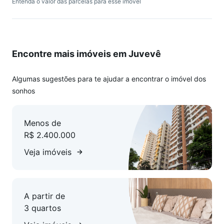
Entenda o valor das parcelas para esse imóvel
- Churrasqueira
- Hidrômetro Individual
- Infra de ar-condicionado em alumínio
Encontre mais imóveis em Juvevê
- Portas pintadas em branco
- Churrasqueira à carvão nas sacadas
Algumas sugestões para te ajudar a encontrar o imóvel dos
EMPREENDIMENTO OFERECE
sonhos
- Academia
- Bicicletário
Menos de
- Brinquedoteca
R$ 2.400.000
- Elevador
- Guarita de segurança
Veja imóveis
- Hall de entrada decorado e mobiliado
- Sala de jogos
- Salão de festas
A partir de
- Arquitetura neoclássica
3 quartos
- Hall de entrada
- Guarita externa