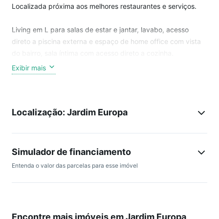
Localizada próxima aos melhores restaurantes e serviços.
Living em L para salas de estar e jantar, lavabo, acesso
direto a piscina externa e espaço de home office com vista
do bairro, sala íntima com acesso direto a cozinha.
Exibir mais
Hall íntimo com roupeiro leva a duas suítes, a master com
closet e espaçoso banheiro.
Localização: Jardim Europa
Cozinha com armários planejados, dependência de
funcionários, área de serviços e na garagem duas vagas.
Simulador de financiamento
Entenda o valor das parcelas para esse imóvel
Encontre mais imóveis em Jardim Europa