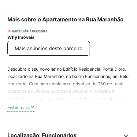
Mais sobre o Apartamento na Rua Maranhão
IMOBILIÁRIA PARCEIRA
Why Imóveis
Mais anúncios deste parceiro
Descubra o seu novo lar no Edifício Residencial Porta D'oro,
localizado na Rua Maranhão, no bairro Funcionários, em Belo
Horizonte. Com uma ampla área privativa de 280 m², este
apartamento oferece conforto e elegância. A região é
conhecida por sua infraestrutura completa e proximidade a
diversas comodidades, como restaurantes, lojas e transporte
Exibir mais
público. Originalmente 4 suítes, transformado em 3 suítes e
estar íntimo, 5 banheiros, e 4 vagas na garagem, além de
comodidades incríveis como piscina, academia e salão de
Localização: Funcionários
festas. Uma oportunidade imperdível para quem busca