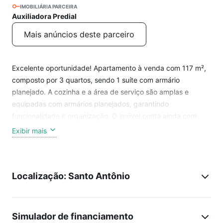
IMOBILIÁRIA PARCEIRA
Auxiliadora Predial
Mais anúncios deste parceiro
Excelente oportunidade! Apartamento à venda com 117 m²,
composto por 3 quartos, sendo 1 suíte com armário
planejado. A cozinha e a área de serviço são amplas e
equipadas com armários planejados, garantindo
funcionalidade e organização. O imóvel conta ainda com
banheiro social, banheiro de serviço, sacada com conteúdo
Exibir mais
removido e 1 vaga de garagem. O condomínio oferece
infraestrutura completa de lazer e segurança, com piscina
adulto e infantil, academia, salão de festas, churrasqueira,
Localização: Santo Antônio
playground e portaria 24 horas. Localização privilegiada,
próximo a diversos comércios como supermercados,
padarias, farmácias e muito mais. Ideal para quem busca
conforto, praticidade e qualidade de vida em um só lugar.
Simulador de financiamento