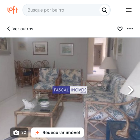
Ver outros
Redecorar imóvel
32