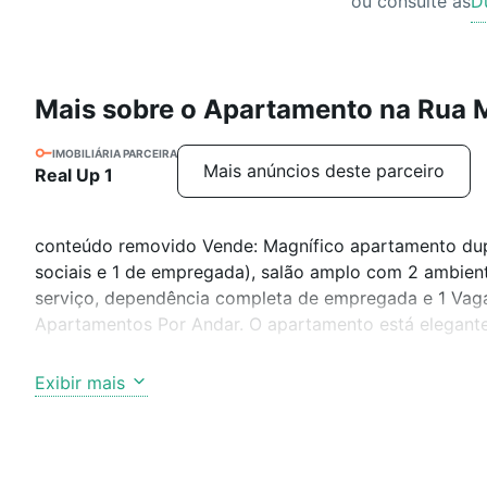
ou consulte as
D
Mais sobre o Apartamento na Rua 
IMOBILIÁRIA PARCEIRA
Mais anúncios deste parceiro
Real Up 1
conteúdo removido Vende: Magnífico apartamento dupl
sociais e 1 de empregada), salão amplo com 2 ambiente
serviço, dependência completa de empregada e 1 Vaga
Apartamentos Por Andar. O apartamento está elegant
Mais sobre Flamengo - O bairro do Flamengo é conhe
Exibir mais
para piquenique, concertos ao ar livre e pistas de cor
apartamentos ocupam as ruas sombreadas no interior d
décadas de existência, que servem cerveja gelada e co
Oi Futuro recebe eventos e exposições de tecnologia.