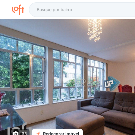
38
Redecorar imóvel