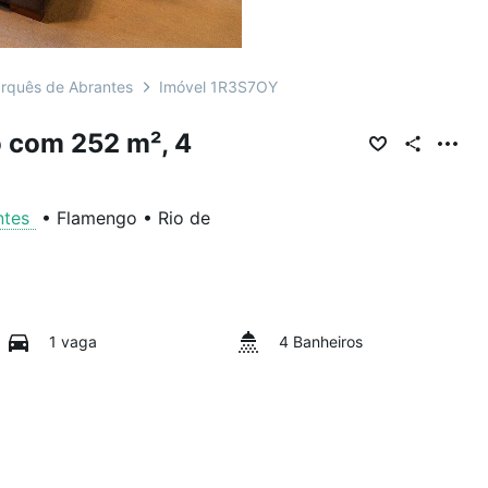
rquês de Abrantes
Imóvel 1R3S7OY
 com 252 m², 4
ntes
•
Flamengo
•
Rio de
1 vaga
4 Banheiros