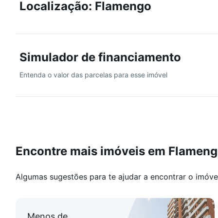
Localização: Flamengo
Ligue e agende sua visita!
Atenção: Os preços e taxas podem sofrer alterações se
Simulador de financiamento
para imóveis que possuem informação específica que 
imóveis é possível que existam imóveis no site que já
Entenda o valor das parcelas para esse imóvel
Encontre mais imóveis em Flamen
Algumas sugestões para te ajudar a encontrar o imóve
Menos de