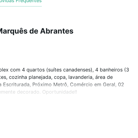
úvidas Frequentes
Marquês de Abrantes
ex com 4 quartos (suítes canadenses), 4 banheiros (3
s, cozinha planejada, copa, lavanderia, área de
 Escriturada, Próximo Metrô, Comércio em Geral, 02
emente decorado. Oportunidade!!
cido por seu amplo parque de mesmo nome, com locais
rida ao longo da praia. Grandes prédios de
o bairro, junto com sorveterias e restaurantes com
mida brasileira tradicional. O badalado Centro Cultural