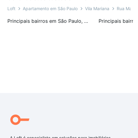
Loft
Apartamento em São Paulo
Vila Mariana
Rua Marse
Principais bairros em São Paulo, SP
A Loft é especialista em soluções para imobiliárias,