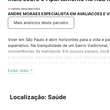
IMOBILIÁRIA PARCEIRA
ANDRE MORAES ESPECIALISTA EM AVALIACOES E V
Mais anúncios deste parceiro
Viver em São Paulo é abrir horizontes para a vida e p
superlativo. Na tranquilidade de um bairro tradiciona
conveniências da metrópole. Em poucos passos, você 
a seu alcance. Para cada lado que você olhe alguma c
contemporâneo para quem quer viver São Paulo plenam
para todos os tamanhos de família. E a vista? É de tir
Exibir mais
região. E as outras opções de lazer completam o paco
Conheça o projeto para você instalar seu projeto de v
Mire, acerte e viva. Mirad é pra você viver São Paulo 
imóvel sujeitos a alteração sem aviso prévio.
Localização: Saúde