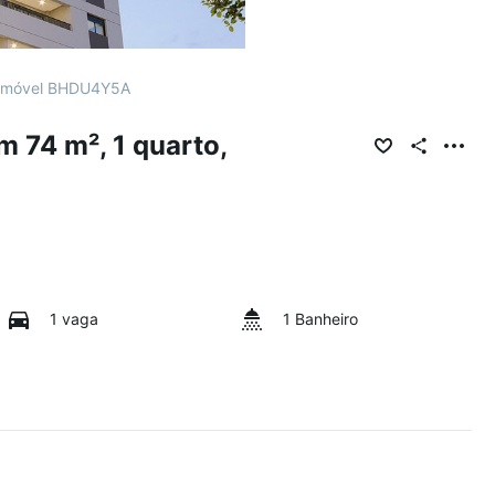
Imóvel BHDU4Y5A
 74 m², 1 quarto,
1 vaga
1 Banheiro