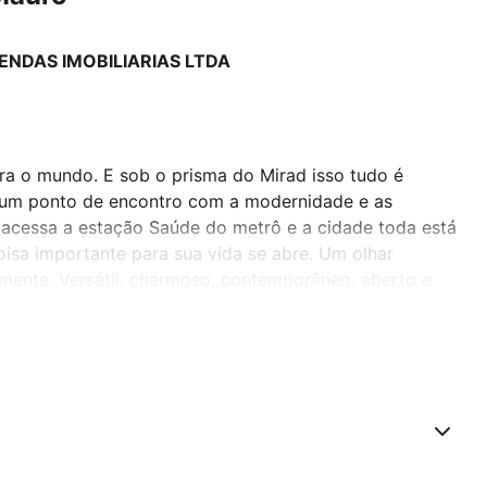
ENDAS IMOBILIARIAS LTDA
ara o mundo. E sob o prisma do Mirad isso tudo é
l, um ponto de encontro com a modernidade e as
acessa a estação Saúde do metrô e a cidade toda está
oisa importante para sua vida se abre. Um olhar
ente. Versátil, charmoso, contemporâneo, aberto e
ar o fôlego. A piscina no rooftop traz uma visão única da
te de delicadezas e necessidades. Um sonho para viver.
ida e abrir os olhos para uma nova forma de morar.
sob seu ponto de vista. Preço e disponibilidade do