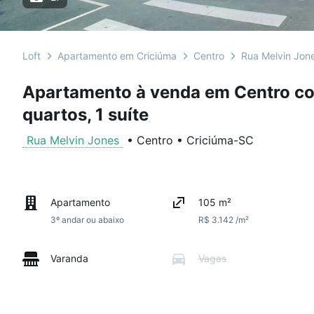
Loft
Apartamento em Criciúma
Centro
Rua Melvin Jon
Apartamento à venda em Centro co
quartos, 1 suíte
Rua Melvin Jones
•
Centro
•
Criciúma
-
SC
Apartamento
105 m²
3º andar ou abaixo
R$ 3.142 /m²
Varanda
Vagas