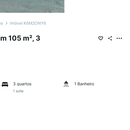
es
Imóvel K6M2ONY6
m 105 m², 3
3 quartos
1 Banheiro
1 suíte