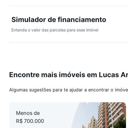
Diferenciais:
Simulador de financiamento
Academia ou Espaço Fitness, Bicicletário, Espaço Zen,
Portão Eletrônico, Rooftop, Salão Gourmet Rooftop com
Entenda o valor das parcelas para esse imóvel
porteiro eletrônicos, Acessibilidade para Cadeirantes,
Venha viver esta experiência!
Encontre mais imóveis em Lucas A
Algumas sugestões para te ajudar a encontrar o imóve
Menos de
R$ 700.000