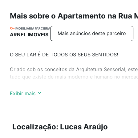
Mais sobre o Apartamento na Rua 
IMOBILIÁRIA PARCEIRA
Mais anúncios deste parceiro
ARNEL IMOVEIS
O SEU LAR É DE TODOS OS SEUS SENTIDOS!
Criado sob os conceitos da Arquitetura Sensorial, es
tudo que existe de mais moderno e humano no merca
De frente ao Parque da Gare, está localizado em uma 
Exibir mais
Aqui o horizonte ganha uma nova perspectiva e o cená
inspiração.
Localização: Lucas Araújo
Apartamento com 02 dormitórios sendo 1 suíte, sala pa
garagem dupla.