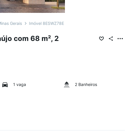
inas Gerais
Imóvel 8ESWZ78E
újo com 68 m², 2
1 vaga
2 Banheiros