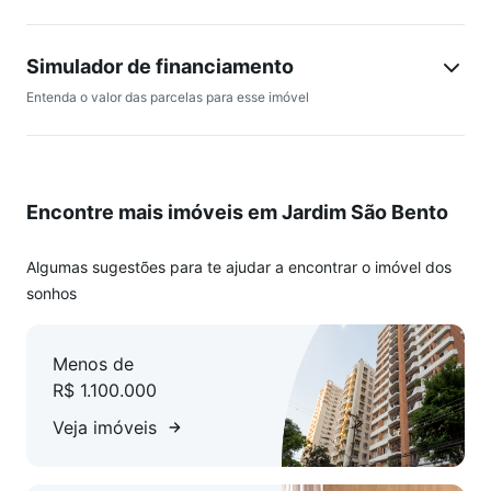
academia completa, - quadra poliesportiva, - quadra de
tênis, - minicampo de futebol, - campo de bocha, - sauna, -
ateliê, - home office, - lan house, - brinquedoteca, - salão de
Simulador de financiamento
beleza em funcionamento. O Condomínio Premiatto
Entenda o valor das parcelas para esse imóvel
Residence Club fica localizado em Rua Moisés Abaid no
bairro Vila Arens em Jundiaí. É bem localizado, próximo a
pontos de interesse de Vila Arens, tais como Faculdade de
Medicina de Jundiaí, Pinacoteca Diógenes Duarte Paes,
Encontre mais imóveis em Jardim São Bento
Teatro Polytheama, Estação Jundiai, Praça Governador
Pedro de Toledo e Mercadão da Ferroviários.
Algumas sugestões para te ajudar a encontrar o imóvel dos
sonhos
Menos de
R$ 1.100.000
Veja imóveis