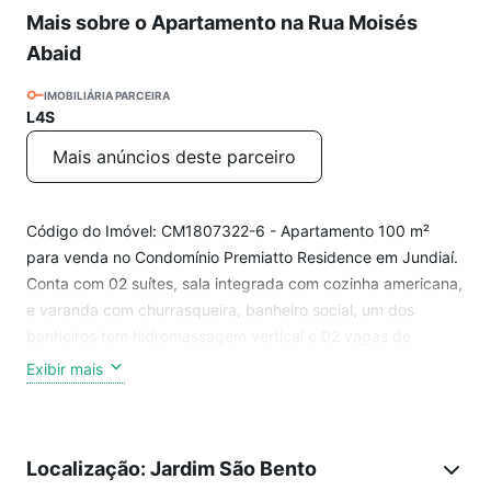
Mais sobre o Apartamento na Rua Moisés
Abaid
IMOBILIÁRIA PARCEIRA
L4S
Mais anúncios deste parceiro
Código do Imóvel: CM1807322-6 - Apartamento 100 m²
para venda no Condomínio Premiatto Residence em Jundiaí.
Conta com 02 suítes, sala integrada com cozinha americana,
e varanda com churrasqueira, banheiro social, um dos
banheiros tem hidromassagem vertical e 02 vagas de
garagem cobertas. Condomínio com portaria 24 horas e
Exibir mais
lazer completo: - 03 churrasqueiras, - 04 piscinas
descobertas e climatizadas, - 01 piscina aquecida e coberta,
- salão de festas adulto e infantil, - espaço gourmet, - salão
Localização: Jardim São Bento
de jogos adulto, - salão de jogos infantil, - playground, -