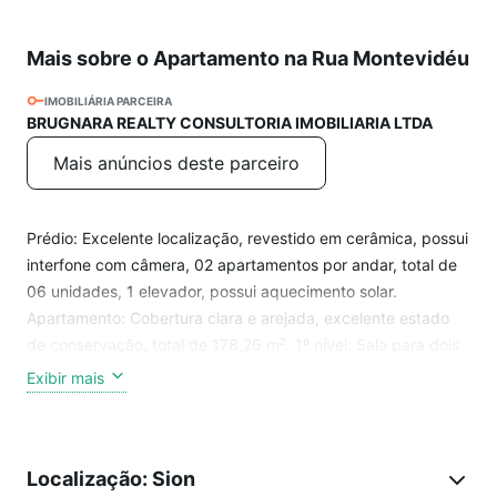
Mais sobre o Apartamento na Rua Montevidéu
IMOBILIÁRIA PARCEIRA
BRUGNARA REALTY CONSULTORIA IMOBILIARIA LTDA
Mais anúncios deste parceiro
Prédio: Excelente localização, revestido em cerâmica, possui
interfone com câmera, 02 apartamentos por andar, total de
06 unidades, 1 elevador, possui aquecimento solar.
Apartamento: Cobertura clara e arejada, excelente estado
de conservação, total de 178,26 m². 1º nível: Sala para dois
ambientes com piso em porcelanato, ampla cozinha com
Exibir mais
armários, triturador, cooktop, forno e o piso em porcelanato,
03 quartos amplos com armários forrados e divididos, sendo
uma suíte, banho social e da suíte com armários, espelhos e
Localização: Sion
box blindex. 2º nível: Escada em alvenaria com piso em