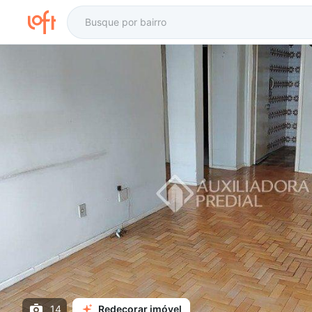
14
Redecorar imóvel