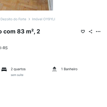
Dezoito do Forte
Imóvel OY9YLI
 com 83 m², 2
l
-
RS
2 quartos
1 Banheiro
sem suíte