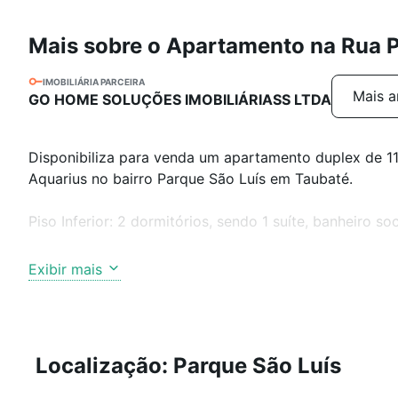
Mais sobre o Apartamento na Rua P
IMOBILIÁRIA PARCEIRA
Mais a
GO HOME SOLUÇÕES IMOBILIÁRIASS LTDA
Disponibiliza para venda um apartamento duplex de 1
Aquarius no bairro Parque São Luís em Taubaté.
Piso Inferior: 2 dormitórios, sendo 1 suíte, banheiro soc
Piso Superior: sala de jantar, cozinha gourmet com chu
Exibir mais
Além disso, o imóvel possui 2 vagas de garagem.
O condomínio é fechado e oferece bicicletário, quiosq
Localização: Parque São Luís
de esportes, salão de festa, segurança e portão eletrô