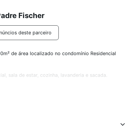
adre Fischer
núncios deste parceiro
10m² de área localizado no condomínio Residencial
ial, sala de estar, cozinha, lavanderia e sacada.
rrasqueira, banheiro social e terraço.
ue com churrasqueira, playground, portaria 24h, quadra
nico.