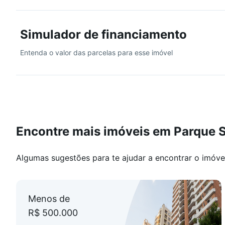
Gostou?
Agende a sua visita!
Simulador de financiamento
Trabalhamos com financiamento!
Entenda o valor das parcelas para esse imóvel
Encontre mais imóveis em Parque S
Algumas sugestões para te ajudar a encontrar o imóve
Menos de
R$ 500.000