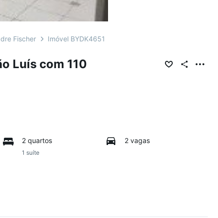
dre Fischer
Imóvel BYDK4651
o Luís com 110
2 quartos
2 vagas
1 suíte