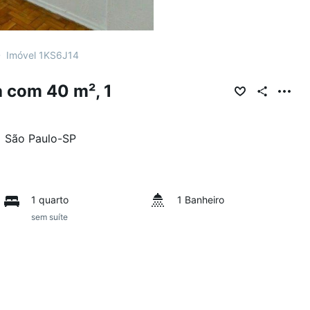
Imóvel 1KS6J14
 com 40 m², 1
•
São Paulo
-
SP
1 quarto
1 Banheiro
sem suíte