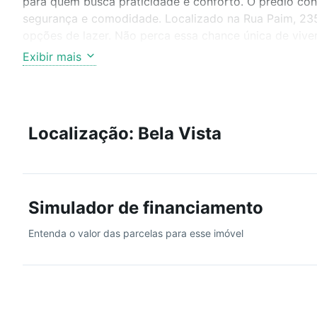
para quem busca praticidade e conforto. O prédio con
segurança e comodidade. Localizado na Rua Paim, 235,
opções de lazer. Não perca essa chance única de vive
em contato e agende sua visita.
Exibir mais
Localização: Bela Vista
Simulador de financiamento
Entenda o valor das parcelas para esse imóvel