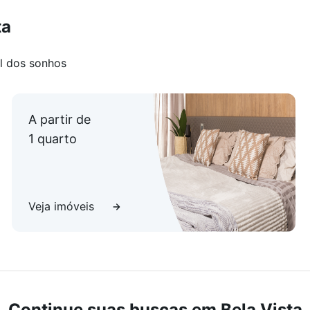
ta
l dos sonhos
A partir de
1 quarto
Veja imóveis
Continue suas buscas em Bela Vista