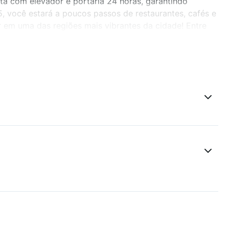
ta com elevador e portaria 24 horas, garantindo
 você estará a poucos passos de restaurantes, cafés e
r em uma das regiões mais vibrantes da cidade! Entre