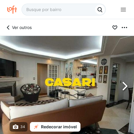
Ver outros
Redecorar imóvel
34