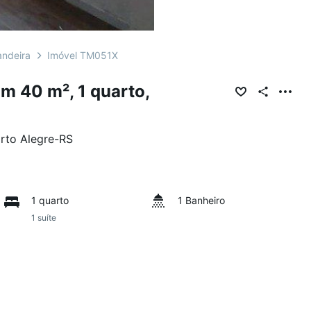
andeira
Imóvel TM051X
m 40 m², 1 quarto,
rto Alegre
-
RS
1 quarto
1 Banheiro
1 suíte