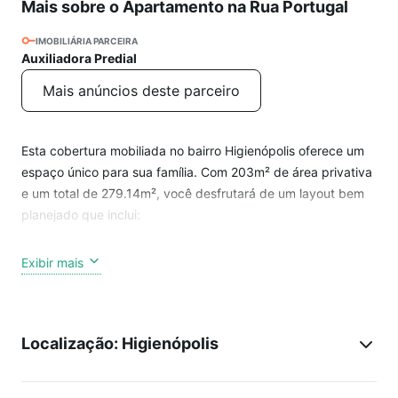
Mais sobre o Apartamento na Rua Portugal
IMOBILIÁRIA PARCEIRA
Auxiliadora Predial
Mais anúncios deste parceiro
Esta cobertura mobiliada no bairro Higienópolis oferece um
espaço único para sua família. Com 203m² de área privativa
e um total de 279.14m², você desfrutará de um layout bem
planejado que inclui:
Primeiro piso:
Exibir mais
Living amplo para dois ambientes, ideal para receber
convidados e momentos de lazer em família.
Localização: Higienópolis
Lareira que proporciona aconchego nas noites mais frias.
Três dormitórios, sendo um deles uma suíte, perfeita para
garantir privacidade e conforto.