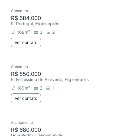
Cobertura
Redecorar
R$ 684.000
R. Portugal, Higienópolis
168
m²
3
2
Ver contato
Cobertura
Redecorar
R$ 850.000
R. Felicíssimo de Azevedo, Higienópolis
189
m²
2
1
Ver contato
2 anúncios
Apartamento
Redecorar
Chegou este mês
R$ 680.000
Dom Pedro II, Higienópolis