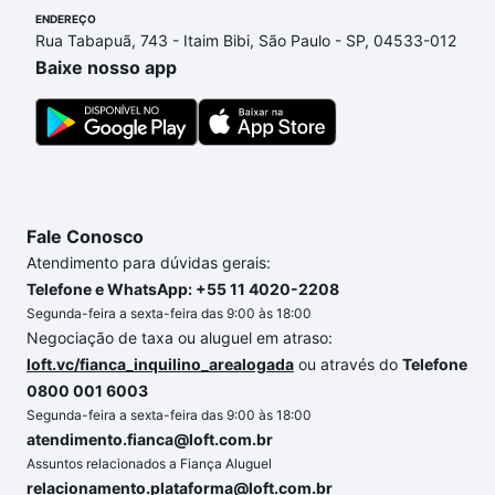
ENDEREÇO
ainda tem alguma dúvida dos custos envolvidos no
Rua Tabapuã, 743 - Itaim Bibi, São Paulo - SP, 04533-012
processo de compra, veja em nosso portal
quanto
Baixe nosso app
custa comprar um apartamento
e conte com a
gente para comprar o imóvel dos seus sonhos com
segurança e conforto. Loft, com você até as
chaves.
Fale Conosco
Atendimento para dúvidas gerais:
Telefone e WhatsApp: +55 11 4020-2208
Segunda-feira a sexta-feira das 9:00 às 18:00
Negociação de taxa ou aluguel em atraso:
loft.vc/fianca_inquilino_arealogada
ou através do
Telefone
0800 001 6003
Segunda-feira a sexta-feira das 9:00 às 18:00
atendimento.fianca@loft.com.br
Assuntos relacionados a Fiança Aluguel
relacionamento.plataforma@loft.com.br