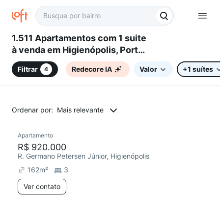
1.511 Apartamentos com 1 suite
à venda em Higienópolis, Porto
Alegre, RS
Filtrar
Redecore IA
Valor
+1 suítes
4
Ordenar por:
Mais relevante
Apartamento
Redecorar
R$ 920.000
R. Germano Petersen Júnior, Higienópolis
162
m²
3
Ver contato