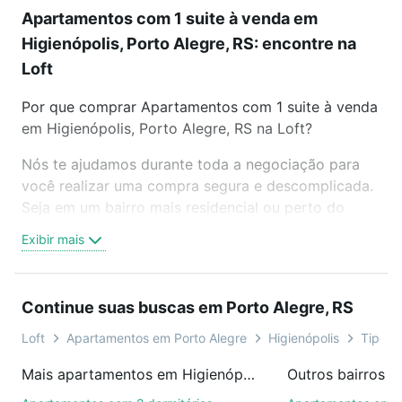
Apartamentos com 1 suite à venda em
Higienópolis, Porto Alegre, RS: encontre na
Loft
Por que comprar Apartamentos com 1 suite à venda
em Higienópolis, Porto Alegre, RS na Loft?
Nós te ajudamos durante toda a negociação para
você realizar uma compra segura e descomplicada.
Seja em um bairro mais residencial ou perto do
trabalho e do metrô, aqui você vai encontrar a
Exibir mais
oferta ideal de Apartamentos com 1 suite à venda
em Higienópolis, Porto Alegre, RS para conquistar
seu sonho. Agende uma visita presencial ou por
Continue suas buscas em Porto Alegre, RS
videochamada, é grátis, sem compromisso e você
ainda conta com mais de 46 mil corretores e
Loft
Apartamentos em Porto Alegre
Higienópolis
Tipo p
imobiliárias te ajudando na compra, venda ou troca
Mais apartamentos em Higienópolis
de imóveis.