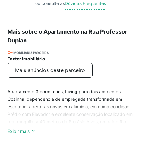
ou consulte as
Dúvidas Frequentes
Mais sobre o Apartamento na Rua Professor
Duplan
IMOBILIÁRIA PARCEIRA
Foxter Imobiliária
Mais anúncios deste parceiro
Apartamento 3 dormitórios, Living para dois ambientes,
Cozinha, dependência de empregada transformada em
escritório, aberturas novas em alumínio, em ótima condição,
Prédio com Elevador e excelente conservação localizado em
rua tranquila, a 40 metros da Protásio Alves, no bairro Rio
Branco entre a Rua Álvaro Alvim e Av. Protásio Alves,
Exibir mais
próximo ao Hospital de Clínicas, Colégio Americano e