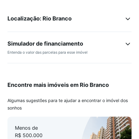
Israelita, Hospital de Pronto Socorro, UFRGS, Complexo
hospitalar da Santa Casa, com todas as facilidades que o
Localização: Rio Branco
bairro oferece, Agende uma visita.
Simulador de financiamento
Entenda o valor das parcelas para esse imóvel
Encontre mais imóveis em Rio Branco
Algumas sugestões para te ajudar a encontrar o imóvel dos
sonhos
Menos de
R$ 500.000