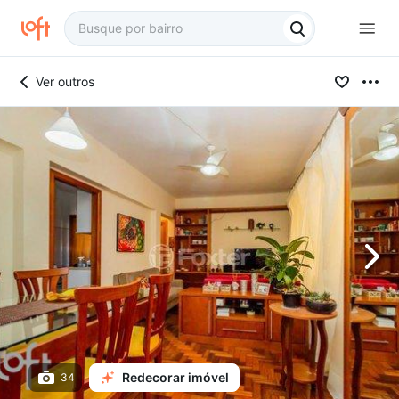
Ver outros
Redecorar imóvel
34