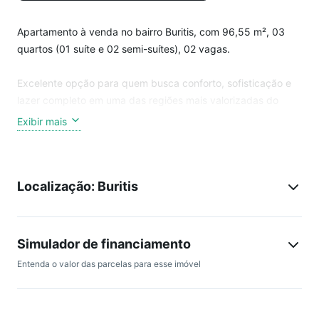
Apartamento à venda no bairro Buritis, com 96,55 m², 03
quartos (01 suíte e 02 semi-suítes), 02 vagas.
Excelente opção para quem busca conforto, sofisticação e
lazer completo em uma das regiões mais valorizadas do
Buritis.
Exibir mais
Com 96,55 m², o imóvel apresenta planta moderna,
ambientes bem distribuídos e ótimo padrão de acabamento.
Localização: Buritis
Composto por:
Sala para 02 ambientes, com piso em granito, teto
rebaixado, iluminação planejada, varanda e lavabo.
Simulador de financiamento
Cozinha americana com armários planejados, bancada e
Entenda o valor das parcelas para esse imóvel
piso em granito.
Corredor com rouparia.
03 quartos com piso em porcelanato, sendo: