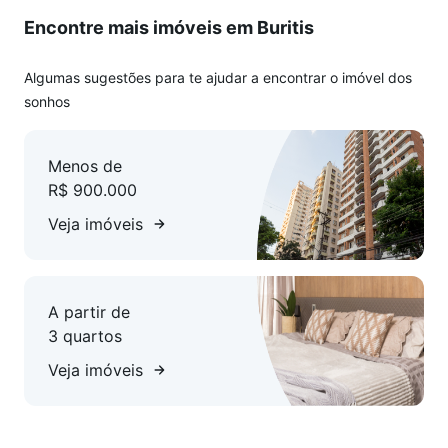
- 01 suíte com armários planejados, varanda e banheira de
Encontre mais imóveis em Buritis
hidromassagem.
- 02 semi-suítes.
Banheiros com armários, espelho e box em blindex.
Algumas sugestões para te ajudar a encontrar o imóvel dos
Área de serviço independente.
sonhos
Diferenciais do imóvel:
Menos de
Planta moderna com suíte e semi-suítes.
R$ 900.000
Suíte com hidromassagem e varanda.
Ambientes bem ventilados e iluminados.
Veja imóveis
Armários planejados em diversos ambientes.
Garagem:
A partir de
02 vagas de garagem em linha e cobertas.
3 quartos
Condomínio:
Veja imóveis
Prédio individual.
Elevador.