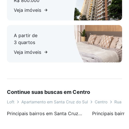
R$ 800.000
Veja imóveis
A partir de
3 quartos
Veja imóveis
Continue suas buscas em Centro
Loft
Apartamento em Santa Cruz do Sul
Centro
Rua Rio
Principais bairros em Santa Cruz do Sul, RS