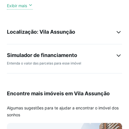
serviço e 3 vagas de garagem. Condomínio oferece quadra
Exibir mais
de tênis, quadra de squash, quadra poliesportiva, piscina, 2
churrasqueiras, 4 salões de festas, playground, quadra de
mini golfe, academia, salão gourmet, varanda com vista
Localização: Vila Assunção
aberta e portaria. Ótima localização, próximo a diversos
comércios de interesse.
Temos as melhores opções para você comprar seu imóvel no
Simulador de financiamento
ABC paulista. Conte com nossos 30 anos de história para
Entenda o valor das parcelas para esse imóvel
realizar o sonho da sua nova casa!
Encontre mais imóveis em Vila Assunção
Algumas sugestões para te ajudar a encontrar o imóvel dos
sonhos