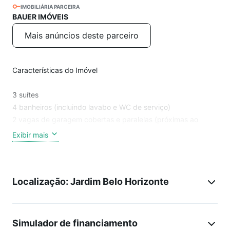
IMOBILIÁRIA PARCEIRA
BAUER IMÓVEIS
Mais anúncios deste parceiro
Características do Imóvel
3 suítes
4 banheiros (incluindo lavabo e WC de serviço)
2 vagas de garagem cobertas e paralelas (próximas ao
elevador)
Exibir mais
Ar-condicionado na sala e em 2 suítes
Sacada gourmet com churrasqueira, fechada com vidro
Cozinha estilo americana com balcão para refeições rápidas
Localização: Jardim Belo Horizonte
Condomínio
4 torres
Simulador de financiamento