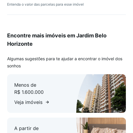
Entenda o valor das parcelas para esse imóvel
Área de Lazer Completa
Piscina coberta aquecida
Piscina ao ar livre com borda infinita
Encontre mais imóveis em Jardim Belo
Espaço gourmet
Salões de festas (um com cozinha completa e área gourmet)
Horizonte
Brinquedoteca
Salão de jogos
Algumas sugestões para te ajudar a encontrar o imóvel dos
Enoteca
sonhos
Sala de leitura
Salão de beleza
Menos de
Quadra poliesportiva
R$ 1.600.000
Quadra de beach tennis
3 churrasqueiras com forno de pizza
Veja imóveis
Espaço pet amplo e arborizado
Área verde com solarium
A partir de