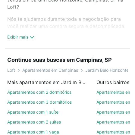
Loft?
Nós te ajudamos durante toda a negociação para
você realizar uma compra segura e descomplicada.
Seja em um bairro mais residencial ou perto do
Exibir mais
trabalho e do metrô, aqui você vai encontrar a
oferta ideal de Apartamentos com 2 vagas à venda
em Jardim Belo Horizonte, Campinas, SP para
Continue suas buscas em Campinas, SP
conquistar seu sonho. Agende uma visita presencial
ou por videochamada, é grátis, sem compromisso e
Loft
Apartamentos em Campinas
Jardim Belo Horizonte
você ainda conta com mais de 46 mil corretores e
Mais apartamentos em Jardim Belo Horizonte
Outros bairros 
imobiliárias te ajudando na compra, venda ou troca
de imóveis.
Apartamentos com 2 dormitórios
Apartamentos em C
Apartamentos com 3 dormitórios
Apartamentos em 
Como escolher um imóvel?
Apartamentos com 1 suíte
Apartamentos em 
Use barra de busca no topo para pesquisar por
Apartamentos com 2 suítes
Apartamentos em R
ruas, bairros e até condomínios favoritos. Você
também pode usar os filtros como quantidade de
Apartamentos com 1 vaga
Apartamentos em V