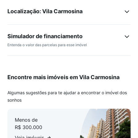
01 Dormitório bem iluminado.
Localização: Vila Carmosina
01 Vaga de garagem.
Andar Alto: Mais silêncio, ventilação e uma vista incrível da
região.
Simulador de financiamento
Entenda o valor das parcelas para esse imóvel
Gás Encanado: Praticidade e economia no dia a dia.
Condomínio com Lazer de Clube:
Sua família merece diversão sem precisar sair de casa:
Encontre mais imóveis em Vila Carmosina
- Piscina
- Quadra de esportes
Algumas sugestões para te ajudar a encontrar o imóvel dos
- Academia equipada.
sonhos
- Salão de Festas para suas celebrações.
- Churrasqueira para o churrasco do fim de semana.
Menos de
- Playground e Brinquedoteca para a alegria das crianças.
R$ 300.000
- Mercadinho 24 horas
- Segurança Total: Portaria 24h e elevadores (social e
Veja imóveis