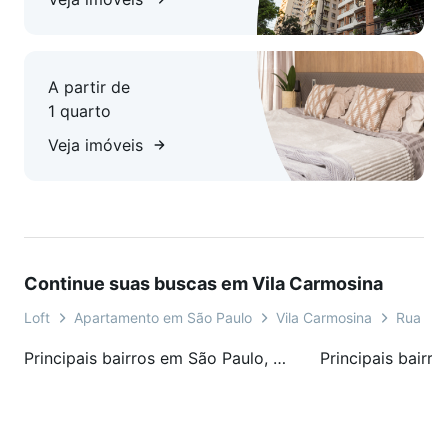
serviço).
Localização Imbatível (Faça tudo a pé!):
A partir de
Mobilidade e saúde são os pontos fortes deste imóvel:
1 quarto
Transporte: Próximo à Estação Dom Bosco e ao Terminal E.T.
Veja imóveis
Itaquera.
Lazer e Natureza: A poucos minutos do Parque Raul Seixas.
Documentação OK para financiamento.
Continue suas buscas em Vila Carmosina
Agende uma visita.
Loft
Apartamento em São Paulo
Vila Carmosina
Rua Ser
Principais bairros em São Paulo, SP