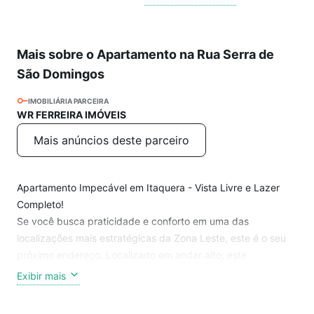
Mais sobre o Apartamento na Rua Serra de
São Domingos
IMOBILIÁRIA PARCEIRA
WR FERREIRA IMÓVEIS
Mais anúncios deste parceiro
Apartamento Impecável em Itaquera - Vista Livre e Lazer
Completo!
Se você busca praticidade e conforto em uma das
localizações mais estratégicas da Zona Leste, este é o seu
próximo endereço. Localizado em andar alto, este
apartamento de 01 dormitório e 01 vaga de garagem.
Exibir mais
Diferenciais do Imóvel: