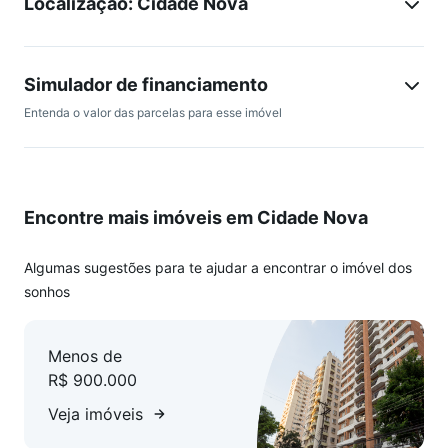
Localização: Cidade Nova
armazenamento extra. ? Área de serviço funcional e bem
organizada. 2º Pavimento: ? Sala de TV com piso em
porcelanato, ideal para momentos de lazer e conforto. ?
Lavabo de apoio. ? Dois quartos, sendo um deles suíte,
Simulador de financiamento
garantindo mais privacidade. ? Área externa ampla e
Entenda o valor das parcelas para esse imóvel
parcialmente coberta, perfeita para convívio social. ? Espaço
gourmet completo, equipado com churrasqueira, fogão e
forno a lenha. ? Lavanderia para maior praticidade no dia a
dia. CONDOMÍNIO: Alarme; Interfone; Portão eletrônico;
Encontre mais imóveis em Cidade Nova
Água individual; 2 vagas de garagem coberta.
Algumas sugestões para te ajudar a encontrar o imóvel dos
sonhos
Menos de
R$ 900.000
Veja imóveis