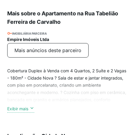
Mais sobre o Apartamento na Rua Tabelião
Ferreira de Carvalho
IMOBILIÁRIA PARCEIRA
Empire Imóveis Ltda
Mais anúncios deste parceiro
Cobertura Duplex à Venda com 4 Quartos, 2 Suíte e 2 Vagas
- 180m² - Cidade Nova ? Sala de estar e jantar integrados,
com piso em porcelanato, criando um ambiente
aconchegante e moderno. ? Cozinha com piso em cerâmica,
bancada em granito e armários planejados, conforto
praticidade e durabilidade. ? 02 Quartos com armários e piso
Exibir mais
em porcelanato, sendo um deles uma suíte. ? Banheiros
(suíte e social) com piso em cerâmica, bancadas em granito,
armários e box em blindex. ? Despensa para