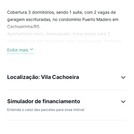
Cobertura 3 dormitórios, sendo 1 suíte, com 2 vagas de
garagem escrituradas, no condomínio Puerto Madero em
Cachoeirinha/RS.
Apartamento novo, desocupado, living amplo para 2
ambientes, sacada integrada com churrasqueira, banheiro
social, cozinha americana e área de serviço.
Exibir mais
Imóvel em andar alto, silencioso e bem arejado.
O condomínio possui 4 torres residenciais de 8 andares, gás
central, elevador e portaria 24h.
Localização: Vila Cachoeira
Localização estratégica, próximo à Avenida principal de
Cachoeirinha e fácil acesso a Porto Alegre, via Free way.
Para maiores informações e visitas, entre em contato com o
corretor licenciado, whatsapp ao lado.
Simulador de financiamento
Entenda o valor das parcelas para esse imóvel