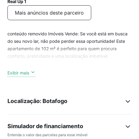
Real Up 1
Mais anúncios deste parceiro
conteúdo removido Imóveis Vende: Se você está em busca
do seu novo lar, não pode perder essa oportunidade! Este
apartamento de 102 m² é perfeito para quem procura
conforto, praticidade e uma localização imbatível.
Características Principais: Metragem Generosa, Com 102 m²
Exibir mais
de área, este apartamento oferece espaços amplos e bem
distribuídos para a sua família.
Localização: Botafogo
Sala em 2 Ambientes: Um espaço aconchegante e versátil,
perfeito para receber amigos e familiares.
3 Quartos com Armários: Todos os quartos contam com
armários embutidos, garantindo organização e praticidade.
Simulador de financiamento
2 Banheiros Sociais: Dois banheiros bem equipados para
Entenda o valor das parcelas para esse imóvel
atender às necessidades da família.