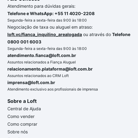
Atendimento para dúvidas gerais:
vendidos ou alugados.
Telefone e WhatsApp: +55 11 4020-2208
Segunda-feira a sexta-feira das 9:00 às 18:00
Negociação de taxa ou aluguel em atraso:
loft.vc/fianca_inquilino_arealogada
ou através do
Telefone
0800 001 6003
Segunda-feira a sexta-feira das 9:00 às 18:00
atendimento.fianca@loft.com.br
Assuntos relacionados a Fiança Aluguel
relacionamento.plataforma@loft.com.br
Assuntos relacionados ao CRM Loft
imprensa@loft.com.br
Atendimento exclusivo aos profissionais de imprensa
Sobre a Loft
Central de Ajuda
Como vender
Como comprar
Sobre nós