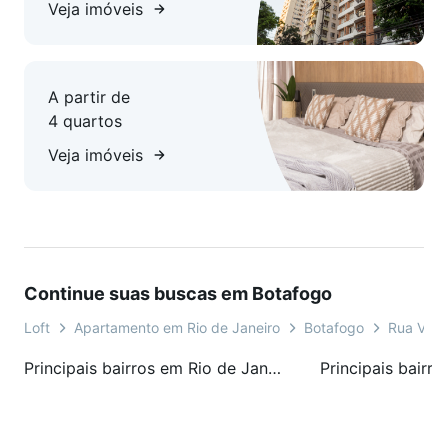
cidade no alto do Morro Dona Marta.
Veja imóveis
Ligue e agende sua visita!
A partir de
Atenção: Os preços e taxas podem sofrer alterações sem
4 quartos
aviso prévio. As mobílias não estão incluídas, exceto para
imóveis que possuem informação específica que são
Veja imóveis
mobiliados. Considerando a rotatividade dos imóveis é
possível que existam imóveis no site que já tenham sido
vendidos ou alugados.
Continue suas buscas em Botafogo
Loft
Apartamento em Rio de Janeiro
Botafogo
Rua Volun
Principais bairros em Rio de Janeiro, RJ