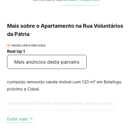
Mais sobre o Apartamento na Rua Voluntários
da Pátria
IMOBILIÁRIA PARCEIRA
Real Up 1
Mais anúncios deste parceiro
conteúdo removido vende imóvel com 120 m² em Botafogo
próximo a Cobal.
Sala ampla dividido em dois ambientes, quatro quartos
amplos sendo uma suíte, banheiro social com aquecedor
automático.
Exibir mais
Cozinha com armários e dependência completa ( quarto de
empregada podendo transformar em outro quarto ).